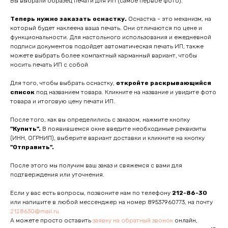
Вы выбрали образец печати для ИП (самое первое фото).
Теперь нужно заказать оснастку.
Оснастка - это механизм, на
который будет наклеена ваша печать. Они отличаются по цене и
функциональности. Для настольного использования и ежедневной
подписи документов подойдет автоматическая печать ИП, также
можете выбрать более компактный карманный вариант, чтобы
носить печать ИП с собой
Для того, чтобы выбрать оснастку,
откройте раскрывающийся
список
под названием товара. Кликните на название и увидите фото
товара и итоговую цену печати ИП.
После того, как вы определились с заказом, нажмите кнопку
"Купить".
В появившемся окне введите необходимые реквизиты
(ИНН, ОГРНИП), выберите вариант доставки и кликните на кнопку
"Отправить".
После этого мы получим ваш заказ и свяжемся с вами для
подтверждения или уточнения.
Если у вас есть вопросы, позвоните нам по телефону
212-86-30
или напишите в любой мессенджер на номер 89537960773, на почту
2128630@mail.ru
А можете просто оставить
заявку на обратный звонок
онлайн,