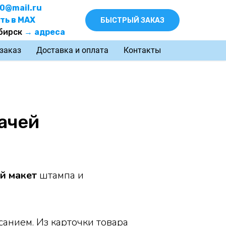
0@mail.ru
ть в MAX
БЫСТРЫЙ ЗАКАЗ
бирск
→
адреса
 заказ
Доставка и оплата
Контакты
ачей
й макет
штампа и
санием. Из карточки товара