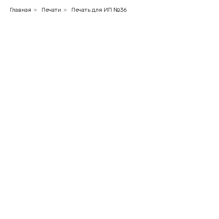
Главная
»
Печати
»
Печать для ИП №36