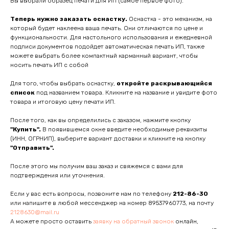
Вы выбрали образец печати для ИП (самое первое фото).
Теперь нужно заказать оснастку.
Оснастка - это механизм, на
который будет наклеена ваша печать. Они отличаются по цене и
функциональности. Для настольного использования и ежедневной
подписи документов подойдет автоматическая печать ИП, также
можете выбрать более компактный карманный вариант, чтобы
носить печать ИП с собой
Для того, чтобы выбрать оснастку,
откройте раскрывающийся
список
под названием товара. Кликните на название и увидите фото
товара и итоговую цену печати ИП.
После того, как вы определились с заказом, нажмите кнопку
"Купить".
В появившемся окне введите необходимые реквизиты
(ИНН, ОГРНИП), выберите вариант доставки и кликните на кнопку
"Отправить".
После этого мы получим ваш заказ и свяжемся с вами для
подтверждения или уточнения.
Если у вас есть вопросы, позвоните нам по телефону
212-86-30
или напишите в любой мессенджер на номер 89537960773, на почту
2128630@mail.ru
А можете просто оставить
заявку на обратный звонок
онлайн,