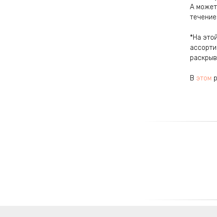
А может
течение 
*На это
ассорти
раскрыв
В
этом
р