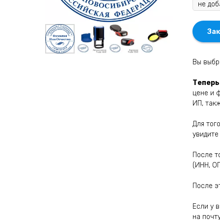
Зак
Вы выбр
Теперь
цене и 
ИП, так
Для тог
увидите
После т
(ИНН, О
После э
Если у 
на почт