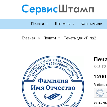
Печати
Штампы
Факсимиле
Главная
Печати
Печать для ИП №2
»
»
Печ
SKU:
IP2
1 200
Выберит
Бутылек