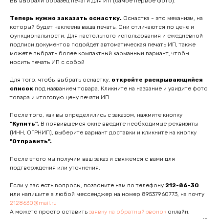
Вы выбрали образец печати для ИП (самое первое фото).
Теперь нужно заказать оснастку.
Оснастка - это механизм, на
который будет наклеена ваша печать. Они отличаются по цене и
функциональности. Для настольного использования и ежедневной
подписи документов подойдет автоматическая печать ИП, также
можете выбрать более компактный карманный вариант, чтобы
носить печать ИП с собой
Для того, чтобы выбрать оснастку,
откройте раскрывающийся
список
под названием товара. Кликните на название и увидите фото
товара и итоговую цену печати ИП.
После того, как вы определились с заказом, нажмите кнопку
"Купить".
В появившемся окне введите необходимые реквизиты
(ИНН, ОГРНИП), выберите вариант доставки и кликните на кнопку
"Отправить".
После этого мы получим ваш заказ и свяжемся с вами для
подтверждения или уточнения.
Если у вас есть вопросы, позвоните нам по телефону
212-86-30
или напишите в любой мессенджер на номер 89537960773, на почту
2128630@mail.ru
А можете просто оставить
заявку на обратный звонок
онлайн,