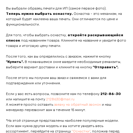
Вы выбрали образец печати для ИП (самое первое фото).
Теперь нужно выбрать оснастку.
Оснастка - это механизм, на
который будет наклеена ваша печать. Они отличаются по цене и
функциональности.
Для того, чтобы выбрать оснастку,
откройте раскрывающийся
список
под названием товара. Кликните на название и увидите фото
товара и итоговую цену печати.
После того, как вы определились с заказом, нажмите кнопку
"Купить".
В появившемся окне введите необходимые реквизиты,
выберите вариант доставки и кликните на кнопку
"Отправить".
После этого мы получим ваш заказ и свяжемся с вами для
подтверждения или уточнения.
Если у вас есть вопросы, позвоните нам по телефону
212-86-30
или напишите на почту
2128630@mail.ru
А можете просто оставить
заявку на обратный звонок
и наш
менеджер перезвонит вам в течение 15 минут.
*На этой странице представлены наиболее популярные модели.
Если вам нужна другая модель и вы хотите увидеть весь
ассортимент, перейдите на страницу
"Оснастки"
, положив перед