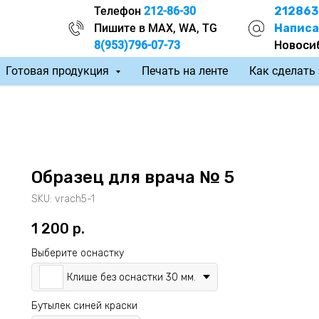
Телефон
212-86-30
212863
Пишите в MAX, WA, TG
Написа
8(953)796-07-73
Новоси
Готовая продукция
Печать на ленте
Как сделать
Образец для врача № 5
SKU:
vrach5-1
1 200
р.
Выберите оснастку
Клише без оснастки 30 мм.
Бутылек синей краски