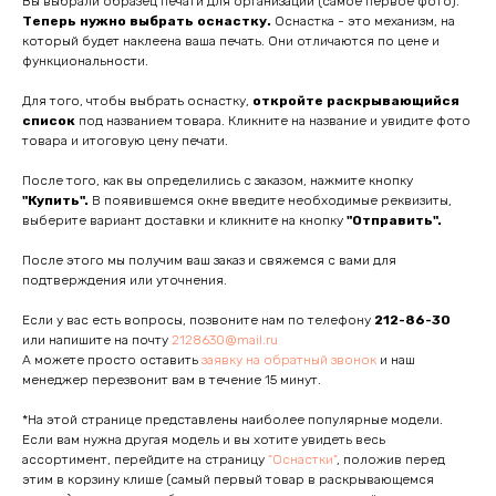
Вы выбрали образец печати для организации (самое первое фото).
Теперь нужно выбрать оснастку.
Оснастка - это механизм, на
который будет наклеена ваша печать. Они отличаются по цене и
функциональности.
Для того, чтобы выбрать оснастку,
откройте раскрывающийся
список
под названием товара. Кликните на название и увидите фото
товара и итоговую цену печати.
После того, как вы определились с заказом, нажмите кнопку
"Купить".
В появившемся окне введите необходимые реквизиты,
выберите вариант доставки и кликните на кнопку
"Отправить".
После этого мы получим ваш заказ и свяжемся с вами для
подтверждения или уточнения.
Если у вас есть вопросы, позвоните нам по телефону
212-86-30
или напишите на почту
2128630@mail.ru
А можете просто оставить
заявку на обратный звонок
и наш
менеджер перезвонит вам в течение 15 минут.
*На этой странице представлены наиболее популярные модели.
Если вам нужна другая модель и вы хотите увидеть весь
ассортимент, перейдите на страницу
"Оснастки"
, положив перед
этим в корзину клише (самый первый товар в раскрывающемся