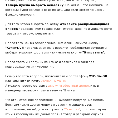
Вы выбрали образец печати для ООО (самое первое фото).
Теперь нужно выбрать оснастку.
Оснастка - это механизм, на
который будет наклеена ваша печать. Они отличаются по цене и
функциональности.
Для того, чтобы выбрать оснастку,
откройте раскрывающийся
список
под названием товара. Кликните на название и увидите фото
товара и итоговую цену печати.
После того, как вы определились с заказом, нажмите кнопку
"Купить".
В появившемся окне введите необходимые реквизиты,
выберите вариант доставки и кликните на кнопку
"Отправить".
После этого мы получим ваш заказ и свяжемся с вами для
подтверждения или уточнения.
Если у вас есть вопросы, позвоните нам по телефону
212-86-30
или напишите на почту
2128630@mail.ru
А можете просто оставить
заявку на обратный звонок
и наш
менеджер перезвонит вам в течение 15 минут.
*На этой странице представлены наиболее популярные модели.
Если вам нужна другая модель и вы хотите увидеть весь
ассортимент, перейдите на страницу
"Оснастки"
, положив перед
этим в корзину клише (самый первый товар в раскрывающемся