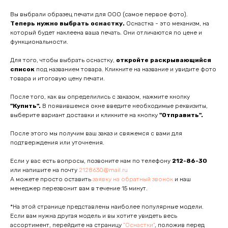
Вы выбрали образец печати для ООО (самое первое фото).
Теперь нужно выбрать оснастку.
Оснастка - это механизм, на
который будет наклеена ваша печать. Они отличаются по цене и
функциональности.
Для того, чтобы выбрать оснастку,
откройте раскрывающийся
список
под названием товара. Кликните на название и увидите фото
товара и итоговую цену печати.
После того, как вы определились с заказом, нажмите кнопку
"Купить".
В появившемся окне введите необходимые реквизиты,
выберите вариант доставки и кликните на кнопку
"Отправить".
После этого мы получим ваш заказ и свяжемся с вами для
подтверждения или уточнения.
Если у вас есть вопросы, позвоните нам по телефону
212-86-30
или напишите на почту
2128630@mail.ru
А можете просто оставить
заявку на обратный звонок
и наш
менеджер перезвонит вам в течение 15 минут.
*На этой странице представлены наиболее популярные модели.
Если вам нужна другая модель и вы хотите увидеть весь
ассортимент, перейдите на страницу
"Оснастки"
, положив перед