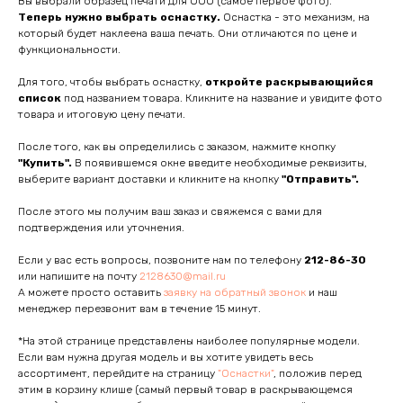
Вы выбрали образец печати для ООО (самое первое фото).
Теперь нужно выбрать оснастку.
Оснастка - это механизм, на
который будет наклеена ваша печать. Они отличаются по цене и
функциональности.
Для того, чтобы выбрать оснастку,
откройте раскрывающийся
список
под названием товара. Кликните на название и увидите фото
товара и итоговую цену печати.
После того, как вы определились с заказом, нажмите кнопку
"Купить".
В появившемся окне введите необходимые реквизиты,
выберите вариант доставки и кликните на кнопку
"Отправить".
После этого мы получим ваш заказ и свяжемся с вами для
подтверждения или уточнения.
Если у вас есть вопросы, позвоните нам по телефону
212-86-30
или напишите на почту
2128630@mail.ru
А можете просто оставить
заявку на обратный звонок
и наш
менеджер перезвонит вам в течение 15 минут.
*На этой странице представлены наиболее популярные модели.
Если вам нужна другая модель и вы хотите увидеть весь
ассортимент, перейдите на страницу
"Оснастки"
, положив перед
этим в корзину клише (самый первый товар в раскрывающемся