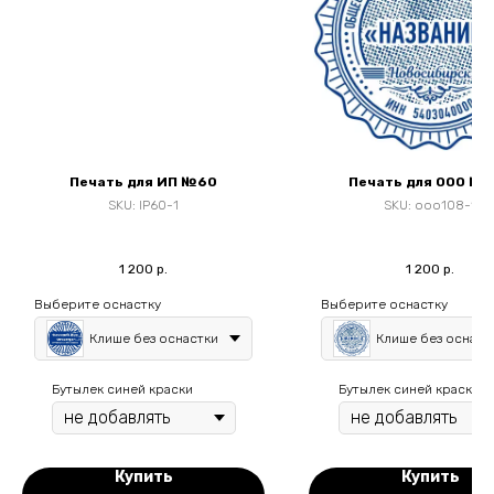
Печать для ИП №60
Печать для ООО №
SKU:
IP60-1
SKU:
ooo108-1
1 200
р.
1 200
р.
Выберите оснастку
Выберите оснастку
Клише без оснастки
Клише без оснаст
Бутылек синей краски
Бутылек синей краски
Купить
Купить