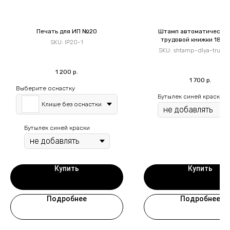
Печать для ИП №20
Штамп автоматический
трудовой книжки 18*4
SKU:
IP20-1
SKU:
shtamp-dlya-trudo
1 200
р.
1 700
р.
Выберите оснастку
Бутылек синей краски
Клише без оснастки
Бутылек синей краски
Купить
Купить
Подробнее
Подробнее